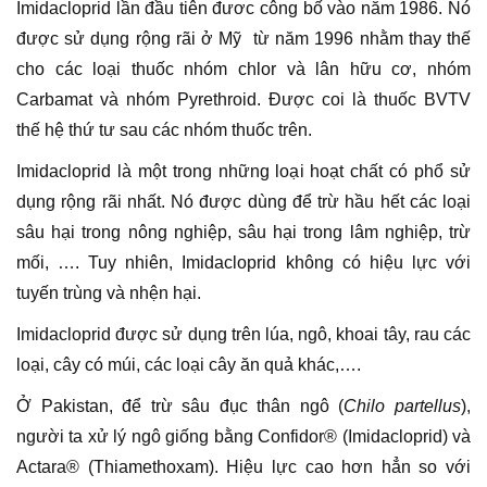
Imidacloprid lần đầu tiên đươc công bố vào năm 1986. Nó
được sử dụng rộng rãi ở Mỹ từ năm 1996 nhằm thay thế
cho các loại thuốc nhóm chlor và lân hữu cơ, nhóm
Carbamat và nhóm Pyrethroid. Được coi là thuốc BVTV
thế hệ thứ tư sau các nhóm thuốc trên.
Imidacloprid là một trong những loại hoạt chất có phổ sử
dụng rộng rãi nhất. Nó được dùng để trừ hầu hết các loại
sâu hại trong nông nghiệp, sâu hại trong lâm nghiệp, trừ
mối, …. Tuy nhiên, Imidacloprid không có hiệu lực với
tuyến trùng và nhện hại.
Imidacloprid được sử dụng trên lúa, ngô, khoai tây, rau các
loại, cây có múi, các loại cây ăn quả khác,….
Ở Pakistan, để trừ sâu đục thân ngô (
Chilo partellus
),
người ta xử lý ngô giống bằng Confidor® (Imidacloprid) và
Actara® (Thiamethoxam). Hiệu lực cao hơn hẳn so với