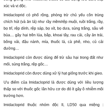
xúc và vị độc.
Imidacloprid có phổ rộng, phòng trừ chủ yếu côn trùng
chích hút (và ăn lá) như rầy mềm/rệp muội, ruồi trắng, rầy,
bọ trĩ, rệp dính, rệp sáp, bọ xít, bọ dưa, sùng trắng, sâu vẽ
bùa… gây hại trên lúa, bắp, khoai tây, rau cải, cây ăn trái,
bông vải, đậu nành, mía, thuốc lá, cà phê, nho, củ cải
đường…
Imidacloprid còn được dùng để trừ sâu hại trong đất như
mối, sùng trắng, rệp gốc…
Imidacloprid còn được
dùng xử lý hạt giống trước khi gieo.
Ưu điểm của Imidacloprid là được dùng với liều lượng
thấp so với thuốc gốc lân hữu cơ do đó ít gây ô nhiễm môi
trường hơn.
Imidacloprid thuộc nhóm độc II, LD50 qua miệng :