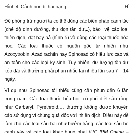
Hình 4. Cành non bị hại nặng.
Hìn
Để phòng trừ người ta có thể dùng các biện pháp canh tác
(chế độ dinh dưỡng, thu dọn tàn dư,..), bảo vệ các loại
thiên địch, đặt bẫy bả (hình 5) và dùng các loại thuốc hóa
học. Các loại thuốc có nguồn gốc tự nhiên như
Azoxytrobin, Azadirachtin hay Spinosad có hiệu lực cao và
an toàn cho các loại ký sinh. Tuy nhiên, dư lượng tồn dư
kéo dài và thường phải phun nhắc lại nhiều lần sau 7 – 14
ngày.
Ví dụ như Spinosad tối thiểu cũng cần phun đến 6 lần
trong năm. Các loại thuốc hóa học có phổ diệt sâu rộng
như Carbaryl, Pyrethroid,… thường không được khuyến
cáo sử dụng vì chúng quá độc với thiên địch. Điều này dễ
làm cho các loại sâu hại như bướm trắng, các loại sâu họ
cánh vẩy và các loại khác bùng phát (
UC IPM Online –