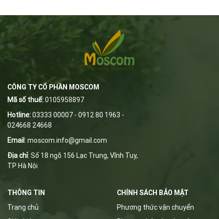
CÔNG TY CỔ PHẦN MOSCOM
Mã số thuế:
0105958897
Hotline:
03333 00007 - 0912 80 1963 -
024668 24668
Email
:
m
oscom.info@gmail.com
Địa chỉ
: Số 18 ngõ 156 Lạc Trung, Vĩnh Tuy,
TP Hà Nội
THÔNG TIN
CHÍNH SÁCH BẢO MẬT
Trang chủ
Phương thức vận chuyển