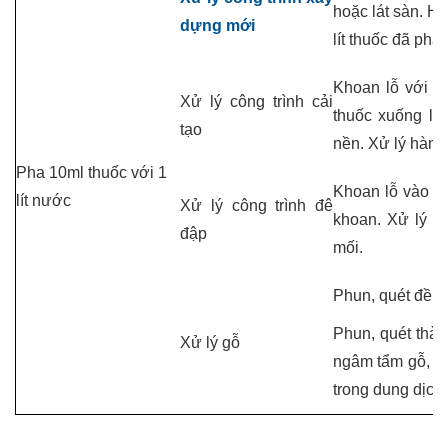
hoặc lát sàn. H
dựng mới
lít thuốc đã pha
Khoan lỗ với 
Xử lý công trình cải
thuốc xuống lỗ
tạo
nền. Xử lý hàng 
Pha 10ml thuốc với 1
Khoan lỗ vào kh
lít nước
Xử lý công trình đê
khoan. Xử lý tr
đập
mối.
Phun, quét đều 
Phun, quét thàn
Xử lý gỗ
ngâm tẩm gỗ, g
trong dung dịch,