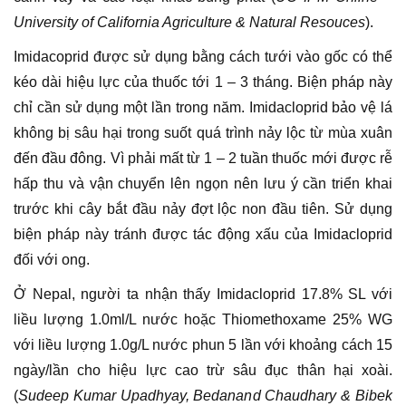
University of California Agriculture & Natural Resouces
).
Imidacoprid được sử dụng bằng cách tưới vào gốc có thể
kéo dài hiệu lực của thuốc tới 1 – 3 tháng. Biện pháp này
chỉ cần sử dụng một lần trong năm. Imidacloprid bảo vệ lá
không bị sâu hại trong suốt quá trình nảy lộc từ mùa xuân
đến đầu đông. Vì phải mất từ 1 – 2 tuần thuốc mới được rễ
hấp thu và vận chuyển lên ngọn nên lưu ý cần triển khai
trước khi cây bắt đầu nảy đợt lộc non đầu tiên. Sử dụng
biện pháp này tránh được tác động xấu của Imidacloprid
đối với ong.
Ở Nepal, người ta nhận thấy Imidacloprid 17.8% SL với
liều lượng 1.0ml/L nước hoặc Thiomethoxame 25% WG
với liều lượng 1.0g/L nước phun 5 lần với khoảng cách 15
ngày/lần cho hiệu lực cao trừ sâu đục thân hại xoài.
(
Sudeep Kumar Upadhyay, Bedanand Chaudhary & Bibek