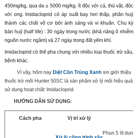
450mg/kg, qua da ≥ 5000 mg/kg. Ít độc với cá, thú vật, độc
với ong. Imidacloprid có áp suất bay hơi thấp, phân huỷ
thành các chất vô cơ bởi ánh sáng và vi khuẩn. Chu kỳ
bán huỷ (half life) : 30 ngày trong nước (khả năng ô nhiễm
nguồn nước ngầm) và 27 ngày trong đất yếm khí.
Imidacloprid có thể pha chung với nhiều loại thuốc trừ sâu,
bệnh khác.
Vì vậy, hôm nay
Diệt Côn Trùng Xanh
xin giới thiệu
thuốc trừ mối Hunter 50SC là sản phẩm xử lý mối hiệu quả
sử dụng hoạt chất: Imidacloprid.
HƯỚNG DẪN SỬ DỤNG:
Cách pha
Vị trí xử lý
Phun 5 lít dung
Xử lý công trình xây