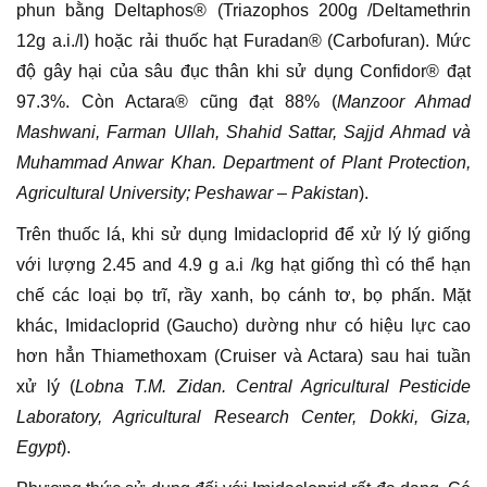
phun bằng Deltaphos® (Triazophos 200g /Deltamethrin
12g a.i./l) hoặc rải thuốc hạt Furadan® (Carbofuran). Mức
độ gây hại của sâu đục thân khi sử dụng Confidor® đạt
97.3%. Còn Actara® cũng đạt 88% (
Manzoor Ahmad
Mashwani, Farman Ullah, Shahid Sattar, Sajjd Ahmad và
Muhammad Anwar Khan. Department of Plant Protection,
Agricultural University; Peshawar – Pakistan
).
Trên thuốc lá, khi sử dụng Imidacloprid để xử lý lý giống
với lượng 2.45 and 4.9 g a.i /kg hạt giống thì có thể hạn
chế các loại bọ trĩ, rầy xanh, bọ cánh tơ, bọ phấn. Mặt
khác, Imidacloprid (Gaucho) dường như có hiệu lực cao
hơn hẳn Thiamethoxam (Cruiser và Actara) sau hai tuần
xử lý (
Lobna T.M. Zidan. Central Agricultural Pesticide
Laboratory, Agricultural Research Center, Dokki, Giza,
Egypt
).