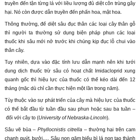
truyền đến tận từng lá với liều lượng đủ diệt côn trùng gây
hại. Nó còn được dẫn truyền đến phấn hoa, mật hoa.
Thông thường, để diệt sâu đục thân các loại cây thân gỗ
thì người ta thường sử dụng biện pháp phun các loại
thuốc khi sâu mới nở trước khi chúng kịp đục lỗ chui vào
thân cây.
Tuy nhiên, dựa vào đặc tính lưu dẫn mạnh nên khi tưới
dung dịch thuốc trừ sâu có hoạt chất Imidacloprid xung
quanh gốc thì hiệu lực của thuốc có thể kéo dài đến 12
tháng (mặc dù chỉ cần thực hiện một lần trong năm).
Tùy thuộc vào sự phát triển của cây mà hiệu lực của thuốc
có thể bắt đầu từ tuần đầu sau phun hoặc sau ba tuần –
đối với cây to (
University of Nebraska-Lincoln
).
Sâu vẽ bùa –
Phyllocnistis citrella
– thường hại trên cam
chanh quýt, bưởi,… Sâu non gặm biểu bì lá non tạo thành