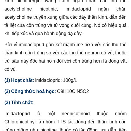
kinh nicotinergic. Bằng cách ngăn chặn các thụ thể
acetylcholine nicotinic, imidacloprid ngăn chặn
acetylcholine truyền xung giữa các dây thần kinh, dẫn đến
tê liệt của côn trùng và tử vong cuối cùng. Nó có hiệu quả
khi tiếp xúc và qua hành động dạ dày.
Bởi vì imidacloprid gắn kết mạnh mẽ hơn với các thụ thể
thần kinh côn trùng so với các thụ thể neuron có vú, thuốc
trừ sâu này độc hại hơn đối với côn trùng hơn là động vật
có vú.
(1) Hoạt chất:
Imidacloprid: 100g/L
(2) Công thức hoá học:
C9H10ClN5O2
(3) Tính chất:
Imidacloprid là một neonicotinoid thuộc nhóm
Chloronicotinyl là nhóm TTS tác động đến thần kinh côn
trùng giống như nicotine, thuốc có tác động lưu dẫn, tiếp