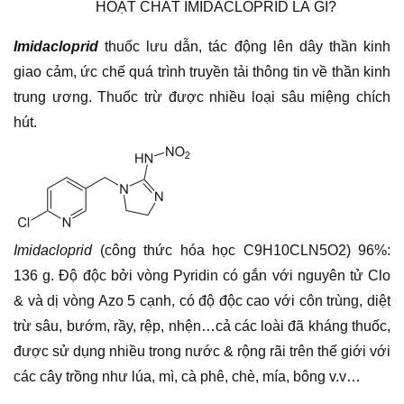
HOẠT CHẤT IMIDACLOPRID LÀ GÌ?
Imidacloprid
thuốc lưu dẫn, tác động lên dây thần kinh
giao cảm, ức chế quá trình truyền tải thông tin về thần kinh
trung ương. Thuốc trừ được nhiều loại sâu miệng chích
hút.
Imidacloprid
(công thức hóa học C9H10CLN5O2) 96%:
136 g. Độ độc bởi vòng Pyridin có gắn với nguyên tử Clo
& và dị vòng Azo 5 cạnh, có độ độc cao với côn trùng, diệt
trừ sâu, bướm, rầy, rệp, nhện…cả các loài đã kháng thuốc,
được sử dụng nhiều trong nước & rộng rãi trên thế giới với
các cây trồng như lúa, mì, cà phê, chè, mía, bông v.v…