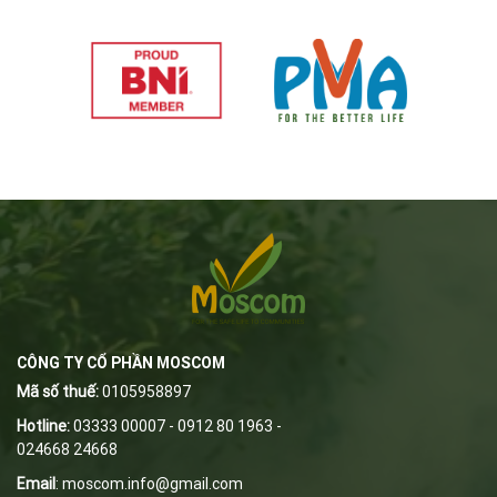
CÔNG TY CỔ PHẦN MOSCOM
Mã số thuế:
0105958897
Hotline:
03333 00007 - 0912 80 1963 -
024668 24668
Email
:
m
oscom.info@gmail.com