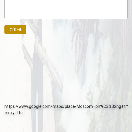
GỬI ĐI
https://www.google.com/maps/place/Moscom+ph%C3%B2ng+tr%E
entry=ttu