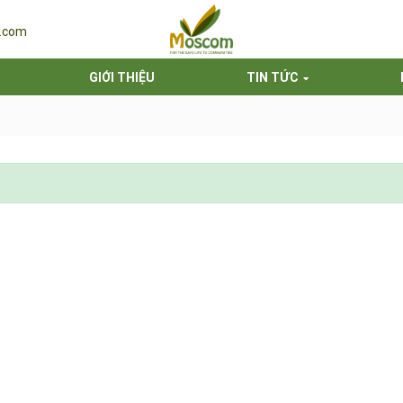
.com
GIỚI THIỆU
TIN TỨC