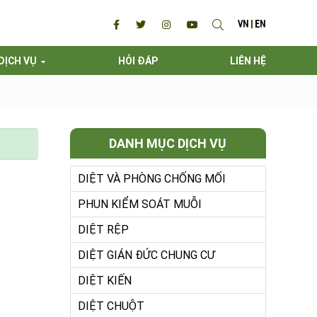
VN
EN
DỊCH VỤ
HỎI ĐÁP
LIÊN HỆ
DANH MỤC DỊCH VỤ
DIỆT VÀ PHÒNG CHỐNG MỐI
PHUN KIỂM SOÁT MUỖI
DIỆT RỆP
DIỆT GIÁN ĐỨC CHUNG CƯ
DIỆT KIẾN
DIỆT CHUỘT