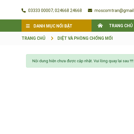
03333 00007; 024668 24668
moscomtran@gmail
TRANG CHỦ
DANH MỤC NỔI BẬT
TRANG CHỦ
DIỆT VÀ PHÒNG CHỐNG MỐI
Nội dung hiện chưa được cập nhật. Vui lòng quay lại sau !!!!