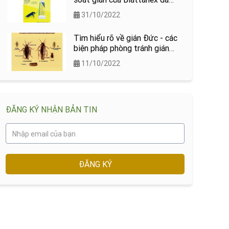
được Viện Sốt rét ký sinh
31/10/2022
trùng quốc gia (NIMPE) kiểm
chứng !
Tìm hiểu rõ về gián Đức - các
biện pháp phòng tránh gián
Đức
11/10/2022
ĐĂNG KÝ NHẬN BẢN TIN
ĐĂNG KÝ