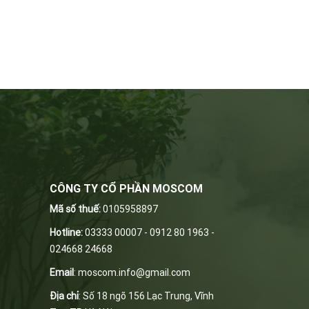
CÔNG TY CỔ PHẦN MOSCOM
Mã số thuế:
0105958897
Hotline:
03333 00007 - 0912 80 1963 -
024668 24668
Email
:
m
oscom.info@gmail.com
Địa chỉ
: Số 18 ngõ 156 Lạc Trung, Vĩnh