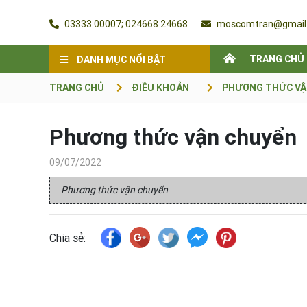
03333 00007; 024668 24668
moscomtran@gmail
TRANG CHỦ
DANH MỤC NỔI BẬT
TRANG CHỦ
ĐIỀU KHOẢN
PHƯƠNG THỨC VẬ
Phương thức vận chuyển
09/07/2022
Phương thức vận chuyển
Chia sẻ: