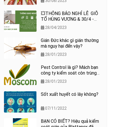
30/08/2023
💥THÔNG BÁO NGHỈ LỄ GIỖ
TỔ HÙNG VƯƠNG & 30/4 -
01/05💥
28/04/2023
Gián Đức khác gì gián thường
mà nguy hại đến vậy?
28/01/2023
Pest Control là gì? Mách bạn
công ty kiểm soát côn trùng
uy tín tại Hà nội
28/01/2023
Sốt xuất huyết có lây không?
07/11/2022
BẠN CÓ BIẾT? Hiệu quả kiểm
soát gián của Blattanex đã