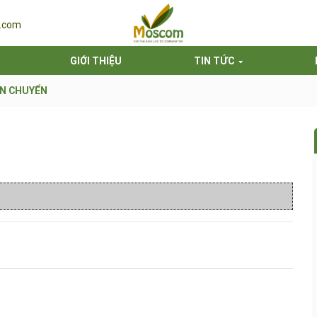
.com
GIỚI THIỆU
TIN TỨC
N CHUYỂN