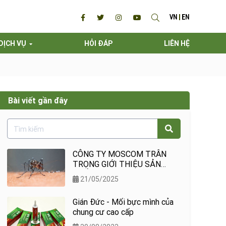
VN
EN
DỊCH VỤ
HỎI ĐÁP
LIÊN HỆ
Bài viết gần đây
CÔNG TY MOSCOM TRÂN
TRỌNG GIỚI THIỆU SẢN
PHẨM ĐẶC BIỆT
21/05/2025
Gián Đức - Mối bực mình của
chung cư cao cấp