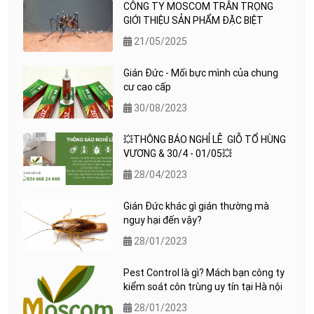
CÔNG TY MOSCOM TRÂN TRỌNG
GIỚI THIỆU SẢN PHẨM ĐẶC BIỆT
21/05/2025
Gián Đức - Mối bực mình của chung
cư cao cấp
30/08/2023
💥THÔNG BÁO NGHỈ LỄ GIỖ TỔ HÙNG
VƯƠNG & 30/4 - 01/05💥
28/04/2023
Gián Đức khác gì gián thường mà
nguy hại đến vậy?
28/01/2023
Pest Control là gì? Mách bạn công ty
kiểm soát côn trùng uy tín tại Hà nội
28/01/2023