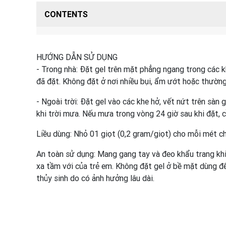
CONTENTS
HƯỚNG DẪN SỬ DỤNG
- Trong nhà: Đặt gel trên mặt phẳng ngang trong các k
đã đặt. Không đặt ở nơi nhiều bụi, ẩm ướt hoặc thường
- Ngoài trời: Đặt gel vào các khe hở, vết nứt trên sàn
khi trời mưa. Nếu mưa trong vòng 24 giờ sau khi đặt, c
Liều dùng: Nhỏ 01 giọt (0,2 gram/giọt) cho mỗi mét ch
An toàn sử dụng: Mang gang tay và đeo khẩu trang khi
xa tầm với của trẻ em. Không đặt gel ở bề mặt dùng để
thủy sinh do có ảnh hưởng lâu dài.