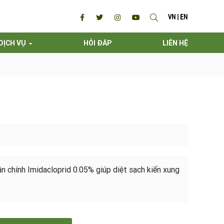
VN
EN
DỊCH VỤ
HỎI ĐÁP
LIÊN HỆ
ần chính Imidacloprid 0.05% giúp diệt sạch kiến xung