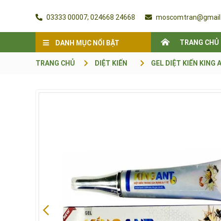
03333 00007; 024668 24668
moscomtran@gmail
TRANG CHỦ
DANH MỤC NỔI BẬT
TRANG CHỦ
DIỆT KIẾN
GEL DIỆT KIẾN KING 