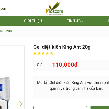
.com
GIỚI THIỆU
TIN TỨC
ANT 20G
Gel diệt kiến KIng Ant 20g
110,000đ
Giá
Mô tả
Gel diệt kiến King Ant với thành ph
quanh và trong căn nhà của bạn.