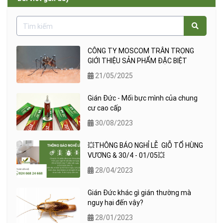
CÔNG TY MOSCOM TRÂN TRỌNG
GIỚI THIỆU SẢN PHẨM ĐẶC BIỆT
21/05/2025
Gián Đức - Mối bực mình của chung
cư cao cấp
30/08/2023
💥THÔNG BÁO NGHỈ LỄ GIỖ TỔ HÙNG
VƯƠNG & 30/4 - 01/05💥
28/04/2023
Gián Đức khác gì gián thường mà
nguy hại đến vậy?
28/01/2023