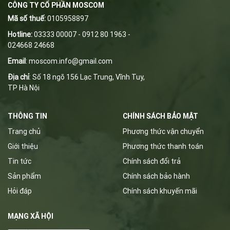
CÔNG TY CỔ PHẦN MOSCOM
Mã số thuế:
0105958897
Hotline:
03333 00007 - 0912 80 1963 -
024668 24668
Email
:
m
oscom.info@gmail.com
Địa chỉ
: Số 18 ngõ 156 Lạc Trung, Vĩnh Tuy,
TP Hà Nội
THÔNG TIN
CHÍNH SÁCH BẢO MẬT
Trang chủ
Phương thức vận chuyển
Giới thiệu
Phương thức thanh toán
Tin tức
Chính sách đổi trả
Sản phẩm
Chính sách bảo hành
Hỏi đáp
Chính sách khuyến mãi
MẠNG XÃ HỘI