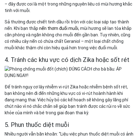
– đây được coi là một trong những nguyên liệu có mùi hương khắc
tinh với muỗi.
Sả thường được chiết tinh dầu rồi trộn với các loại sáp tạo thành
nến. Khi bạn thắp
nến thơm đuổi muỗi
, mùi hương sẽ lan tỏa khắp
căn phòng và ngăn không cho muỗi đến gần bạn. Tuy nhiên, cũng
có nhiều cây nến có chứa chất Geraniol – một loại chất chống
muỗi khác thậm chí còn hiệu quả hơn trong việc đuổi muỗi.
4. Tránh các khu vực có dịch Zika hoặc sốt rét
Để tránh nguy cơ lây nhiễm vi-rút Zika hoặc nhiễm bệnh sốt rét,
bạn không nên đi đến những khu vực có vi-rút hoành hành khi
đang mang thai. Việc hủy bỏ các kế hoạch sẽ không gây lãng phí
chút nào vì nó chắc chắn sẽ giúp bạn tránh được các rủi ro về sức
khỏe của mình và bé trong giai đoạn thai kỳ.
5. Phun thuốc diệt muỗi
Nhiều người vẫn băn khoăn: “Liệu việc phun thuốc diệt muỗi có ảnh