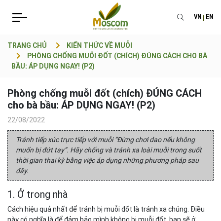
VN
EN
TRANG CHỦ
KIẾN THỨC VỀ MUỖI
PHÒNG CHỐNG MUỖI ĐỐT (CHÍCH) ĐÚNG CÁCH CHO BÀ
BẦU: ÁP DỤNG NGAY! (P2)
Phòng chống muỗi đốt (chích) ĐÚNG CÁCH
cho bà bầu: ÁP DỤNG NGAY! (P2)
22/08/2022
Tránh tiếp xúc trực tiếp với muỗi “Đừng chơi dao nếu không
muốn bị đứt tay”. Hãy chống và tránh xa loài muỗi trong suốt
thời gian thai kỳ bằng việc áp dụng những phương pháp sau
đây.
1. Ở trong nhà
Cách hiệu quả nhất để tránh bị muỗi đốt là tránh xa chúng. Điều
này có nghĩa là để đảm bảo mình không bị muỗi đốt, bạn sẽ ở