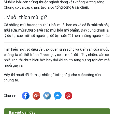
Muỗi là loài côn trùng thuộc ngành động vật không xương sống.
Chúng có ba cặp chân, tức là có
tổng cộng 6 cái chân
.
. Muỗi thích mùi gì?
Có những mùi hương thu hút loài muỗi hơn cả và đó là
mùi mồ hôi,
mùi sữa, mùi rượu bia và các mùi hóa mỹ phẩm
. Đây cũng chính là
lý do tại sao một số người lại dễ bị muối đốt hơn những người khác.
Tìm hiểu một số điều về thói quen sinh sống và kiếm ăn của muỗi,
chúng ta có thể tránh được nguy cơ bị muỗi đốt. Tuy nhiên, vẫn có
nhiều người chưa hiểu hết hay đôi khi coi thường sự nguy hiểm mà
muỗi gây ra.
Vậy thì muỗi đã đem lại những “tai họa” gì cho cuộc sống của
chúng ta.
Chia sẻ:
Bài viết gần đây