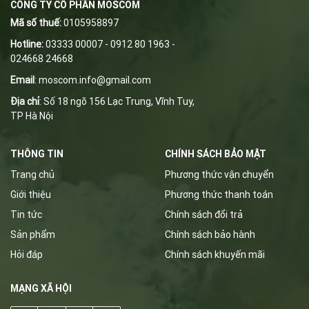
CÔNG TY CỔ PHẦN MOSCOM
Mã số thuế:
0105958897
Hotline:
03333 00007 - 0912 80 1963 -
024668 24668
Email
:
m
oscom.info@gmail.com
Địa chỉ
: Số 18 ngõ 156 Lạc Trung, Vĩnh Tuy,
TP Hà Nội
THÔNG TIN
CHÍNH SÁCH BẢO MẬT
Trang chủ
Phương thức vận chuyển
Giới thiệu
Phương thức thanh toán
Tin tức
Chính sách đổi trả
Sản phẩm
Chính sách bảo hành
Hỏi đáp
Chính sách khuyến mãi
MẠNG XÃ HỘI