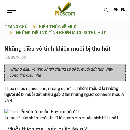
VN
EN
TRANG CHỦ
KIẾN THỨC VỀ MUỖI
NHỮNG ĐIỀU VÔ TÌNH KHIẾN MUỖI BỊ THU HÚT
Những điều vô tình khiến muỗi bị thu hút
03/09/2022
Những điều vô tình khiến chúng ta dễ bị muỗi đốt hơn, hãy
cùng tìm hiểu nhé
Theo nhiều nghiên cứu, những người có
nhóm máu O là những
người dễ bị muỗi đốt nhiều gấp 2 lần những người có nhóm máu A
và B.
Trong số các nhóm máu thì O là nhóm mà muỗi thích hút nhất.
. Muỗi thích màu sắc quần áo gì?