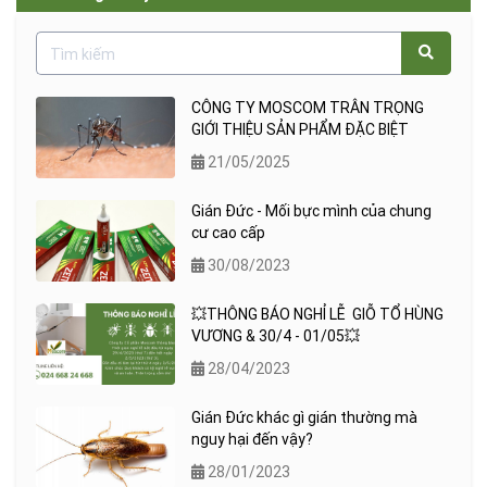
CÔNG TY MOSCOM TRÂN TRỌNG
GIỚI THIỆU SẢN PHẨM ĐẶC BIỆT
21/05/2025
Gián Đức - Mối bực mình của chung
cư cao cấp
30/08/2023
💥THÔNG BÁO NGHỈ LỄ GIỖ TỔ HÙNG
VƯƠNG & 30/4 - 01/05💥
28/04/2023
Gián Đức khác gì gián thường mà
nguy hại đến vậy?
28/01/2023