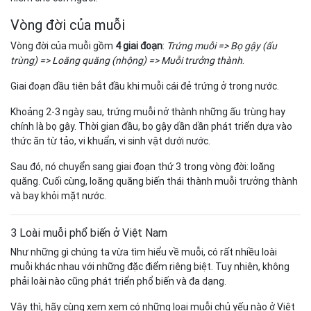
Vòng đời của muỗi
Vòng đời của muỗi gồm
4 giai đoạn
:
Trứng muỗi => Bọ gậy (ấu
trùng) => Loăng quăng (nhộng) => Muỗi trưởng thành
.
Giai đoạn đầu tiên bắt đầu khi muỗi cái đẻ trứng ở trong nước.
Khoảng 2-3 ngày sau, trứng muỗi nở thành những ấu trùng hay
chính là bọ gậy. Thời gian đầu, bọ gậy dần dần phát triển dựa vào
thức ăn từ tảo, vi khuẩn, vi sinh vật dưới nước.
Sau đó, nó chuyển sang giai đoạn thứ 3 trong vòng đời: loăng
quăng. Cuối cùng, loăng quăng biến thái thành muỗi trưởng thành
và bay khỏi mặt nước.
3 Loài muỗi phổ biến ở Việt Nam
Như những gì chúng ta vừa tìm hiểu về muỗi, có rất nhiều loài
muỗi khác nhau với những đặc điểm riêng biệt. Tuy nhiên, không
phải loài nào cũng phát triển phổ biến và đa dạng.
Vậy thì, hãy cùng xem xem có những loại muỗi chủ yếu nào ở Việt