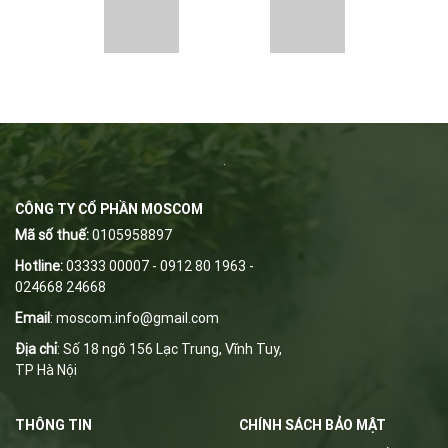
CÔNG TY CỔ PHẦN MOSCOM
Mã số thuế:
0105958897
Hotline:
03333 00007 - 0912 80 1963 -
024668 24668
Email
:
m
oscom.info@gmail.com
Địa chỉ
: Số 18 ngõ 156 Lạc Trung, Vĩnh Tuy,
TP Hà Nội
THÔNG TIN
CHÍNH SÁCH BẢO MẬT