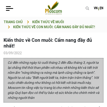
VN
EN
TRANG CHỦ
KIẾN THỨC VỀ MUỖI
KIẾN THỨC VỀ CON MUỖI: CẨM NANG ĐẦY ĐỦ NHẤT!
Kiến thức về Con muỗi: Cẩm nang đầy đủ
nhất!
03/09/2022
Cứ đến những ngày từ cuối tháng 2 đến đầu tháng 3, người ta
lại chẳng thể thôi than phiền với nhau về không khí và tiết trời
nồm ẩm “nóng không ra nóng mà lạnh cũng chẳng ra lạnh”.
Người ta có câu “Biết người biết ta, trăm trận trăm thắng”. Với
cuộc chiến dường như không có hồi kết với loài muỗi này,
Moscom tin rằng việc tự trang bị cho mình những kiến thức sẽ
giúp Quý bạn đọc có thể tự bảo vệ sức khỏe cho chính mình và
những người thân