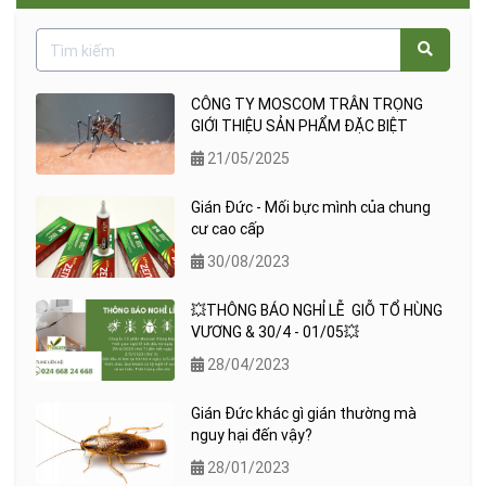
CÔNG TY MOSCOM TRÂN TRỌNG
GIỚI THIỆU SẢN PHẨM ĐẶC BIỆT
21/05/2025
Gián Đức - Mối bực mình của chung
cư cao cấp
30/08/2023
💥THÔNG BÁO NGHỈ LỄ GIỖ TỔ HÙNG
VƯƠNG & 30/4 - 01/05💥
28/04/2023
Gián Đức khác gì gián thường mà
nguy hại đến vậy?
28/01/2023