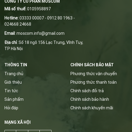
CÔNG TY CỔ PHẦN MOSCOM
Mã số thuế:
0105958897
Hotline:
03333 00007 - 0912 80 1963 -
024668 24668
Email
:
m
oscom.info@gmail.com
Địa chỉ
: Số 18 ngõ 156 Lạc Trung, Vĩnh Tuy,
TP Hà Nội
THÔNG TIN
CHÍNH SÁCH BẢO MẬT
Trang chủ
Phương thức vận chuyển
Giới thiệu
Phương thức thanh toán
Tin tức
Chính sách đổi trả
Sản phẩm
Chính sách bảo hành
Hỏi đáp
Chính sách khuyến mãi
MẠNG XÃ HỘI