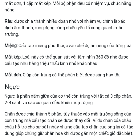
mắt đơn, 1 cặp mắt kép. Mỗi bộ phận đều có nhiệm vụ, chức năng
riêng.
Râu:
được chia thành nhiều đoạn nhỏ với nhiệm vụ chính là xác
định âm thanh, rung động cùng nhiều yếu tố xung quanh môi
trường.
Miệng:
Cấu tạo miệng phụ thuộc vào chế độ ăn riêng của từng loài.
Mắt kép:
Loài này có thể quan sát với tầm nhìn 360 độ nhờ được
cấu tạo như hàng triệu thấu kính nhỏ khác nhau.
Mắt đơn:
Giúp côn trùng có thể phân biệt được sáng hay tối.
Ngực
Ngực là phần nằm giữa của cơ thể côn trùng với tất cả 3 cặp chân,
2-4 cánh và các cơ quan điều khiển hoạt động.
Chân được chia thành 5 phần, tùy thuộc vào môi trường sống của
côn trùng mà cấu tạo chân sẽ được thay đổi . Ví dụ chân của châu
chấu hỗ trợ cho sự bật nhảy nhưng cấu tạo chân của ong lại có tác
dụng giúp chúng giữ phấn hoa khi được gắn một chiếc giỏ đặc biệt.