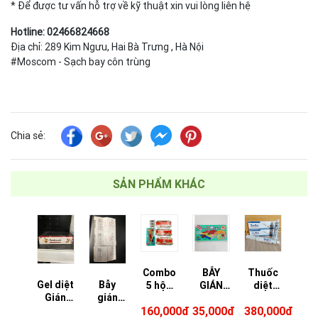
* Để được tư vấn hỗ trợ về kỹ thuật xin vui lòng liên hệ
Hotline: 02466824668
Địa chỉ: 289 Kim Ngưu, Hai Bà Trưng , Hà Nội
#Moscom - Sạch bay côn trùng
Chia sẻ:
SẢN PHẨM KHÁC
Combo
BẪY
Thuốc
Gel diệt
Bẫy
5 hộp
GIÁN
diệt
Gián
gián
bẫy
HOI HOI
Gián
King
Hàn
160,000đ
35,000đ
380,000đ
gián
NHẬT
đức