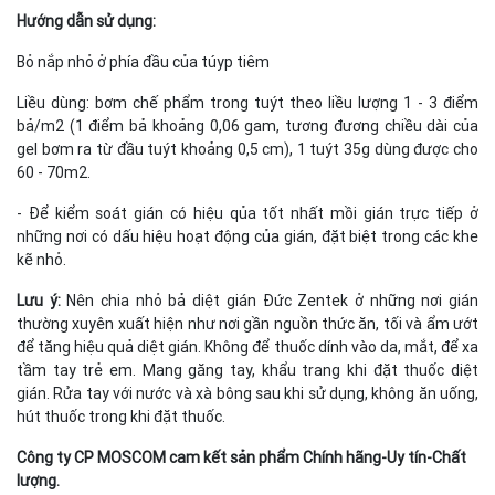
Hướng dẫn sử dụng:
Bỏ nắp nhỏ ở phía đầu của túyp tiêm
Liều dùng: bơm chế phẩm trong tuýt theo liều lượng 1 - 3 điểm
bả/m2 (1 điểm bả khoảng 0,06 gam, tương đương chiều dài của
gel bơm ra từ đầu tuýt khoảng 0,5 cm), 1 tuýt 35g dùng được cho
60 - 70m2.
- Để kiểm soát gián có hiệu qủa tốt nhất mồi gián trực tiếp ở
những nơi có dấu hiệu hoạt động của gián, đặt biệt trong các khe
kẽ nhỏ.
Lưu ý:
Nên chia nhỏ bả diệt gián Đức Zentek ở những nơi gián
thường xuyên xuất hiện như nơi gần nguồn thức ăn, tối và ẩm ướt
để tăng hiệu quả diệt gián. Không để thuốc dính vào da, mắt, để xa
tầm tay trẻ em. Mang găng tay, khẩu trang khi đặt thuốc diệt
gián. Rửa tay với nước và xà bông sau khi sử dụng, không ăn uống,
hút thuốc trong khi đặt thuốc.
Công ty CP MOSCOM cam kết sản phẩm Chính hãng-Uy tín-Chất
lượng.