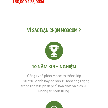
150,000đ
25,000đ
Cockroach
Quốc
dính
BẢN (
Seclira
20g
Hoi -
hộp 3
dạng
Hoi
miếng)
gel, sản
(Nhật
phẩm
Bản)
chính
hãng
của
VÌ SAO BẠN CHỌN MOSCOM ?
BASF -
CHLB
Đức trừ
gián
tận gốc
10 NĂM KINH NGHIỆM
Công ty cổ phần Moscom thành lập
02/08/2012 đến nay đã hơn 10 năm hoạt động
trong lĩnh vực phan phối hóa chất và dịch vụ
Phòng trừ côn trùng.