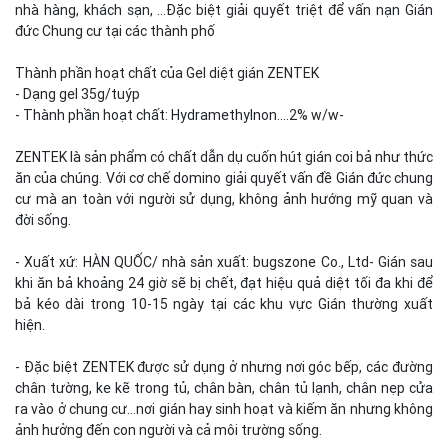
nhà hàng, khách sạn, …Đặc biệt giải quyết triệt để vấn nạn Gián
đức Chung cư tại các thành phố
Thành phần hoạt chất của Gel diệt gián ZENTEK
- Dạng gel 35g/tuýp
- Thành phần hoạt chất: Hydramethylnon….2% w/w-
ZENTEK là sản phẩm có chất dẫn dụ cuốn hút gián coi bả như thức
ăn của chúng. Với cơ chế domino giải quyết vấn đề Gián đức chung
cư mà an toàn với người sử dụng, không ảnh hướng mỹ quan và
đời sống.
- Xuất xứ: HÀN QUỐC/ nhà sản xuất: bugszone Co., Ltd- Gián sau
khi ăn bả khoảng 24 giờ sẽ bị chết, đạt hiệu quả diệt tối đa khi để
bả kéo dài trong 10-15 ngày tại các khu vực Gián thường xuất
hiện.
- Đặc biệt ZENTEK được sử dụng ở nhưng nơi góc bếp, các đường
chân tường, ke kẽ trong tủ, chân bàn, chân tủ lạnh, chân nẹp cửa
ra vào ở chung cư...nơi gián hay sinh hoạt và kiếm ăn nhưng không
ảnh hưởng đến con người và cả môi trường sống.